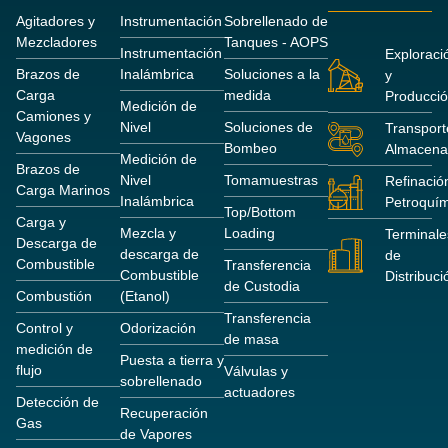
Agitadores y
Instrumentación
Sobrellenado de
Mezcladores
Tanques - AOPS
Instrumentación
Exploraci
Brazos de
Inalámbrica
Soluciones a la
y
Carga
medida
Producci
Medición de
Camiones y
Nivel
Soluciones de
Transport
Vagones
Bombeo
Almacena
Medición de
Brazos de
Nivel
Tomamuestras
Refinació
Carga Marinos
Inalámbrica
Petroquím
Top/Bottom
Carga y
Mezcla y
Loading
Terminale
Descarga de
descarga de
de
Combustible
Transferencia
Combustible
Distribuci
de Custodia
Combustión
(Etanol)
Transferencia
Control y
Odorización
de masa
medición de
Puesta a tierra y
flujo
Válvulas y
sobrellenado
actuadores
Detección de
Recuperación
Gas
de Vapores