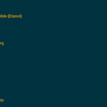
ble (Etanol)
OPS
to