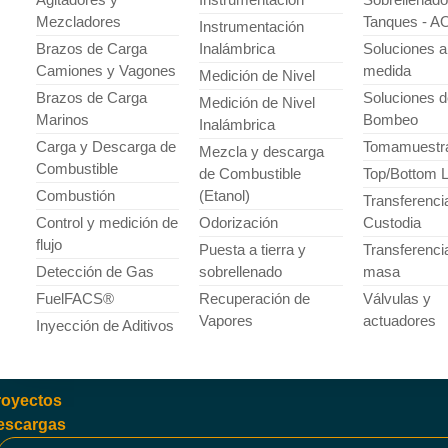
Mezcladores
Tanques - 
Instrumentación
Brazos de Carga
Inalámbrica
Soluciones a
Camiones y Vagones
medida
Medición de Nivel
Brazos de Carga
Soluciones d
Medición de Nivel
Marinos
Bombeo
Inalámbrica
Carga y Descarga de
Tomamuestr
Mezcla y descarga
Combustible
de Combustible
Top/Bottom 
Combustión
(Etanol)
Transferenci
Control y medición de
Odorización
Custodia
flujo
Puesta a tierra y
Transferenci
Detección de Gas
sobrellenado
masa
FuelFACS®
Recuperación de
Válvulas y
Vapores
actuadores
Inyección de Aditivos
royectos
escargas