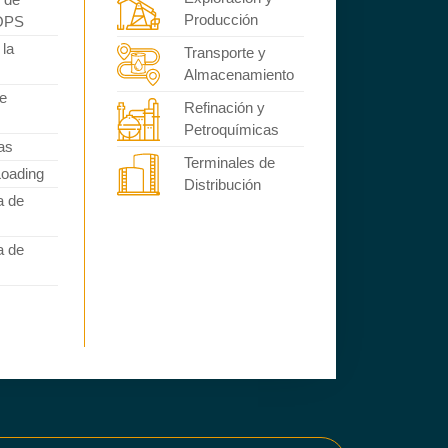
Producción
AOPS
 la
Transporte y
Almacenamiento
e
Refinación y
Petroquímicas
as
Terminales de
Loading
Distribución
a de
a de