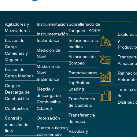
Agitadores y
Instrumentación
Sobrellenado de
Mezcladores
Tanques - AOPS
Instrumentación
Exploraci
Brazos de
Inalámbrica
Soluciones a la
y
Carga
medida
Producci
Medición de
Camiones y
Nivel
Soluciones de
Transport
Vagones
Bombeo
Almacena
Medición de
Brazos de
Nivel
Tomamuestras
Refinació
Carga Marinos
Inalámbrica
Petroquím
Top/Bottom
Carga y
Mezcla y
Loading
Terminale
Descarga de
descarga de
de
Combustible
Transferencia
Combustible
Distribuci
de Custodia
Combustión
(Etanol)
Transferencia
Control y
Odorización
de masa
medición de
Puesta a tierra y
flujo
Válvulas y
sobrellenado