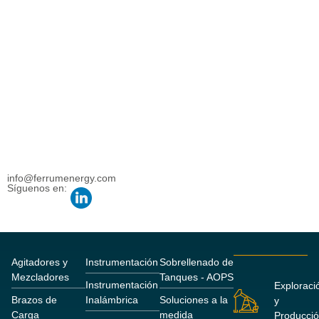
info@ferrumenergy.com
Síguenos en:
Agitadores y
Instrumentación
Sobrellenado de
Mezcladores
Tanques - AOPS
Instrumentación
Exploraci
Brazos de
Inalámbrica
Soluciones a la
y
Carga
medida
Producci