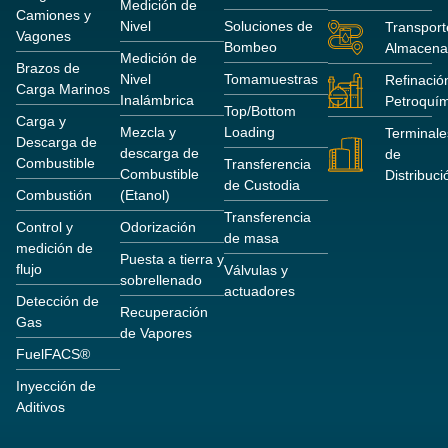
Medición de
Camiones y
Nivel
Soluciones de
Transport
Vagones
Bombeo
Almacena
Medición de
Brazos de
Nivel
Tomamuestras
Refinació
Carga Marinos
Inalámbrica
Petroquím
Top/Bottom
Carga y
Mezcla y
Loading
Terminale
Descarga de
descarga de
de
Combustible
Transferencia
Combustible
Distribuci
de Custodia
Combustión
(Etanol)
Transferencia
Control y
Odorización
de masa
medición de
Puesta a tierra y
flujo
Válvulas y
sobrellenado
actuadores
Detección de
Recuperación
Gas
de Vapores
FuelFACS®
Inyección de
Aditivos